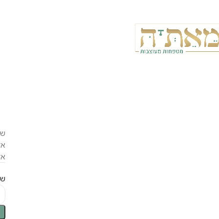
שכ
אל
אל
שם