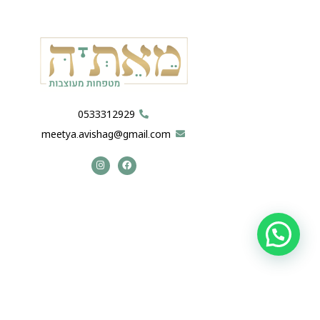
0533312929
meetya.avishag@gmail.com