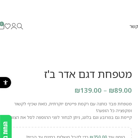
0
קשר
מטפחת דגם אדר ב'ז
קיים
לונג\מרובע
פתח סרגל נ
₪
139.00
–
₪
89.00
מטפחת מבד כותנה עם רקמת פייטים יוקרתית, כזאת שכיף לקשור
ומקפציה כל הופעה!
קיימת גם במרובע וגם בלונג, ניתן לבחור לפני ההוספה לסל את הצורה.
הוסף עוד
350.00
₪
כדי לקבל משלוח בחינם עד הבית!