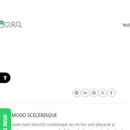
0
קשר
פתח סרגל נ
COMMODO SCELERISQUE.
Vestibulum nam lobortis scelerisque eu mi leo orci placerat a