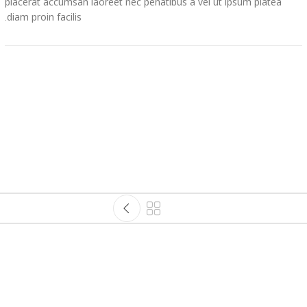
placerat accumsan laoreet nec penatibus a vel ut ipsum platea
diam proin facilis.