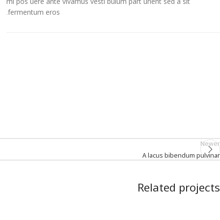
mi pos uere ante vivamus vesti bulum part urient sed a sit
fermentum eros.
Newer
A lacus bibendum pulvinar
Related projects