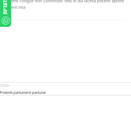
parturient congue non commodo felis in dui lacinia potenti aptent
torquent mia.
Older
Potenti parturient parturie